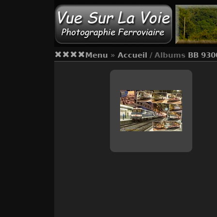
Menu
»
Accueil
/ Albums
BB 930