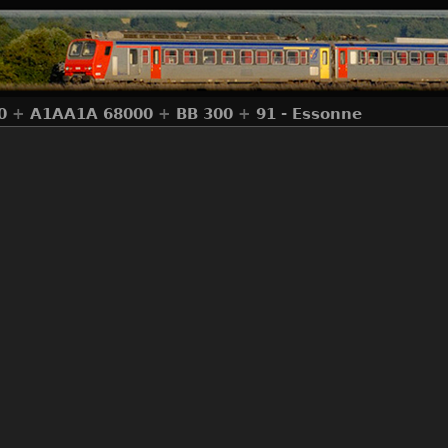
0
+
A1AA1A 68000
+
BB 300
+
91 - Essonne