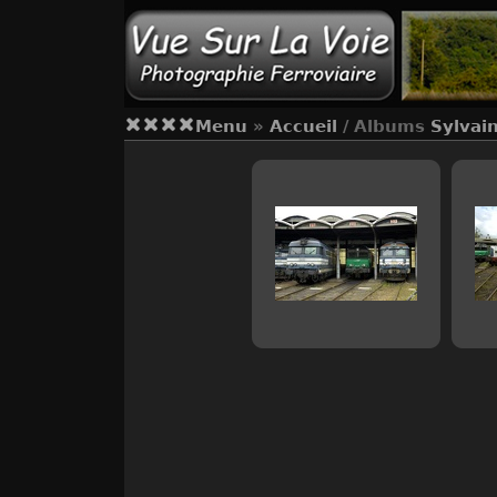
Menu
»
Accueil
/ Albums
Sylvai