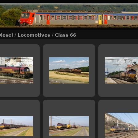
Diesel
/
Locomotives
/
Class 66