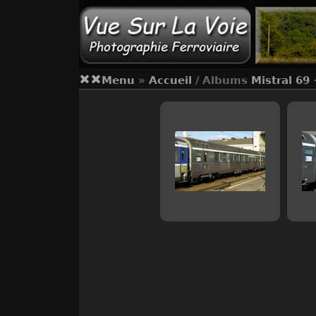
Menu
»
Accueil
/ Albums
Mistral 69