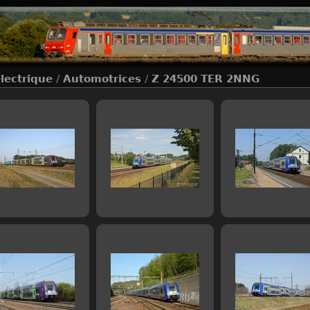
électrique
/
Automotrices
/
Z 24500 TER 2NNG