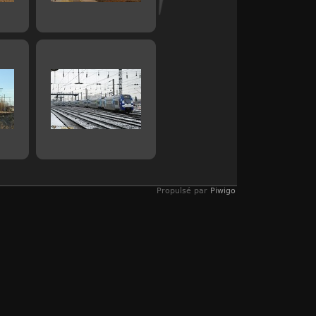
Propulsé par
Piwigo