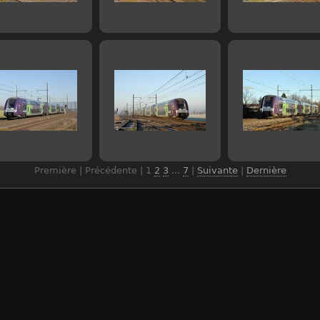
Première | Précédente |
1
2
3
...
7
|
Suivante
|
Dernière