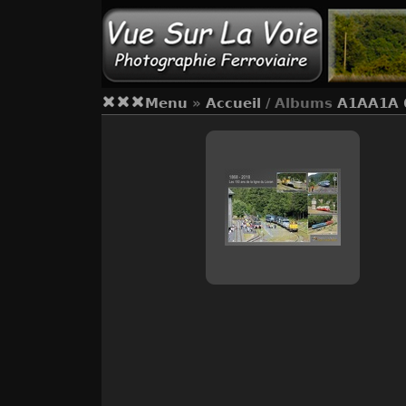
Menu
»
Accueil
/ Albums
A1AA1A 