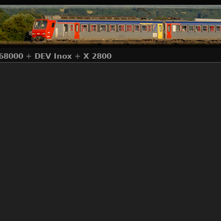
68000
+
DEV Inox
+
X 2800