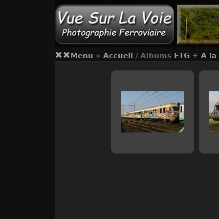
Menu
»
Accueil
/ Albums
ETG
+
A la 