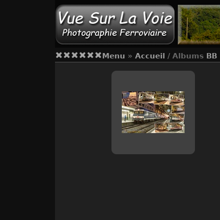
Menu
»
Accueil
/ Albums
BB