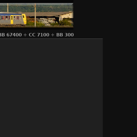
BB 67400
+
CC 7100
+
BB 300