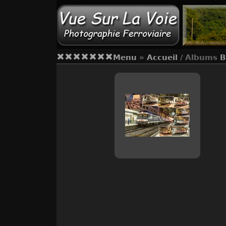
Menu
»
Accueil
/ Albums
B