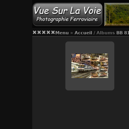
Menu
»
Accueil
/ Albums
BB 8