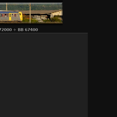
72000
+
BB 67400