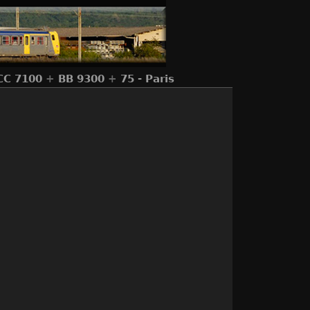
CC 7100
+
BB 9300
+
75 - Paris