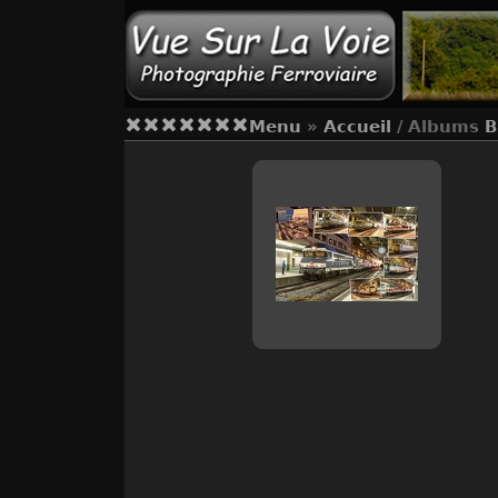
Menu
»
Accueil
/ Albums
B