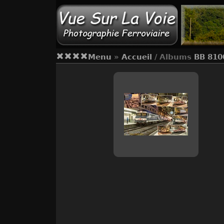
Menu
»
Accueil
/ Albums
BB 810