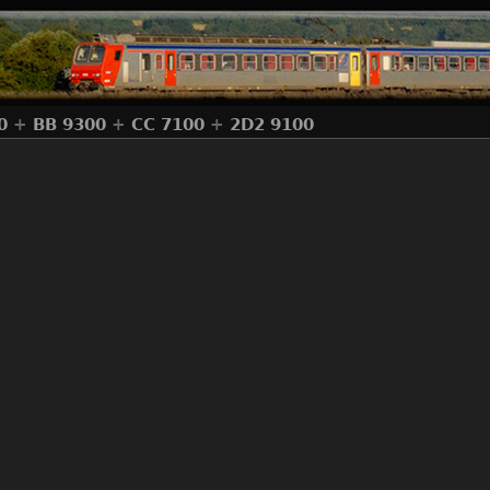
0
+
BB 9300
+
CC 7100
+
2D2 9100