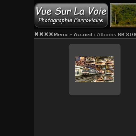
Menu
»
Accueil
/ Albums
BB 810