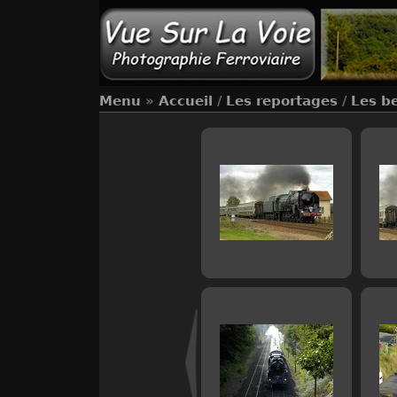
Menu
»
Accueil
/
Les reportages
/
Les b