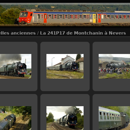
elles anciennes
/
La 241P17 de Montchanin à Nevers