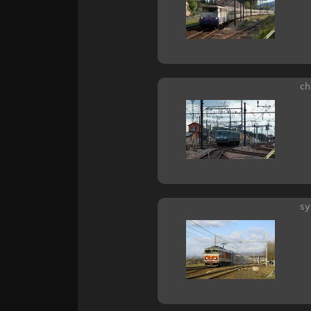
ch
sy