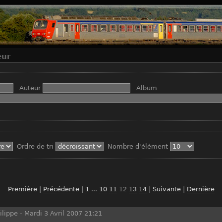
eur
Auteur
Album
Ordre de tri
Nombre d'élément
Première
|
Précédente
|
1
...
10
11
12
13
14
|
Suivante
|
Dernière
ilippe
-
Mardi 3 Avril 2007 21:21