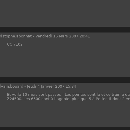
ristophe.abonnat
-
Vendredi 16 Mars 2007 20:41
CC 7102
lvain.bouard
-
Jeudi 4 Janvier 2007 15:34
Et voilà 10 mois sont passés ! Les pointes sont là et ce train a ét
Z24500. Les 6500 sont à l'agonie, plus que 5 à l'effectif dont 2 e