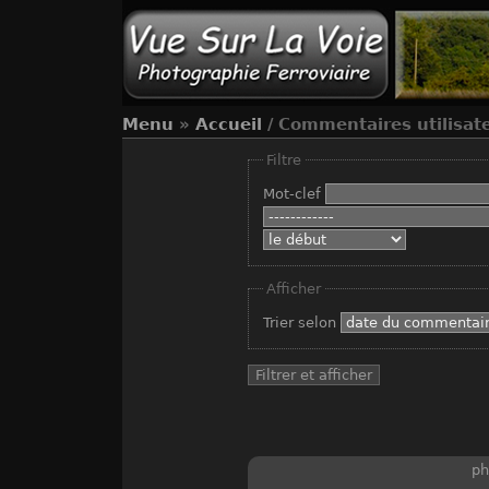
Menu
»
Accueil
/ Commentaires utilisat
Filtre
Mot-clef
Afficher
Trier selon
ph