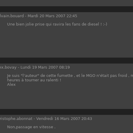
lvain.bouard
-
Mardi 20 Mars 2007 22:45
Une bien jolie prise qui ravira les fans de diesel ! :-)
ex.bovay
-
Lundi 19 Mars 2007 08:19
Je suis "l'auteur" de cette fumette , et le MGO n'était pas froid ,
heures à tourner au ralenti !
Alex
ristophe.abonnat
-
Vendredi 16 Mars 2007 20:43
Non,passage en vitesse .